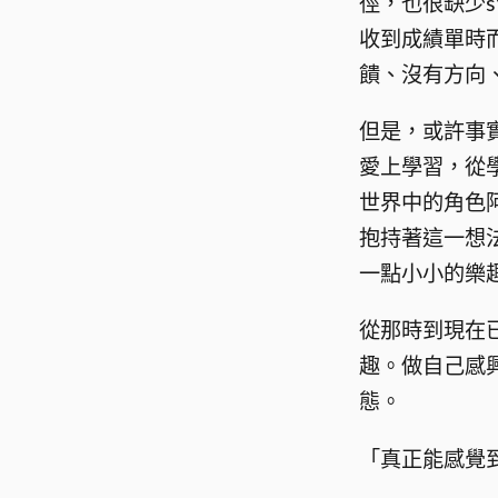
徑，也很缺少s
收到成績單時
饋、沒有方向
但是，或許事
愛上學習，從
世界中的角色
抱持著這一想
一點小小的樂
從那時到現在
趣。做自己感
態。
「真正能感覺