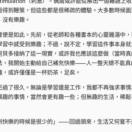
timulation（刺激）。偶爾或許能從解出一道難題
而得到鞭策，但這些都是很稀疏的體驗。大多數時候面
、沒有樂趣。
實便是如此。先前，從老師和各種書本的心靈雞湯中，
學習中感受到樂趣；不過，說不定，學習這件事本身就
阿貝多接納了這一現實，或許我也應該這麼做（當時真
法，我開始主動給自己補充快樂⸺人一整天總不能真
趣，或許僅僅是一杯奶茶，足矣。
已過了很久。無論是學習還是工作，我都不再強求事情
興趣的事情，當然會更有趣一些；但無趣的生活，稀鬆
到快樂的時候是很少的」⸺回過頭來，生活又何嘗不