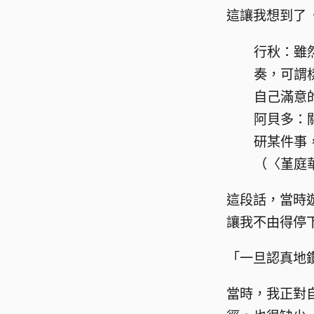
這讓我想到了
行秋：雖
奏，可謂
自己滿意
阿貝多：
研某件事
（〈堇庭
這段話，當時
讓我不由得停
「一旦認真地
當時，我正對