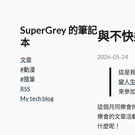
SuperGrey 的筆記
與不快
本
2026-05-24
文章
#動漫
這是
#隨筆
變人
RSS
來參
My tech blog
這個月同樂會
樂會的文章活
什麼呢！