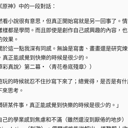
《原神》中的一段對話：
然看小說很有意思，但真正開始寫就是另一回事了。情
樣樣都是學問。而且即使是創作自己感興趣的內容，也
的效果。
關於這一點我深有同感。無論是寫書、畫畫還是研究煉
，真正能感覺到快樂的時候是很少的。
華彩真說〉第二幕・〈青花卷底殘章〉）
遊玩的時候就忍不住抄寫下來了；總覺得，是否是有什
下來思考。
鑽研某件事，真正能感覺到快樂的時候是很少的。」
自己的學業感到焦慮和不滿（雖然還沒到厭倦的地步）