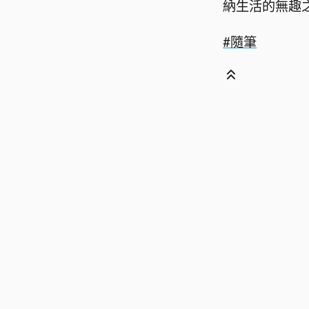
納生活的無趣
#隨筆