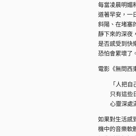
每當凌晨明媚
道著早安，一
斜陽、在堵塞
靜下來的深夜
是否感受到快
恐怕會累壞了
電影《無問西
「人把自
只有這些
心靈深處
如果對生活感
機中的音樂軟