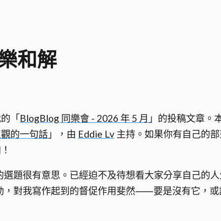
樂和解
我的「
BlogBlog 同樂會 - 2026 年 5 月
」的投稿文章。
生觀的一句話
」，由
Eddie Lv
主持。如果你有自己的部
加！
的選題很有意思。已經迫不及待想看大家分享自己的人
動，對我寫作起到的督促作用斐然⸺要是沒有它，或