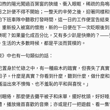
和煦的陽光闖過百葉窗的狹縫、衝入眼眶，稀疏的鳥鳴
日之計便不得不開始；一整天的辛勞之後，迎著同樣和
的下班車隊中聽歌打發時間，這一日的工作便宣告結束
，重新投入被窩的懷抱，新的一日便在下一次眨眼後到
樂呢？如果量化成百分比，又有多少趴是快樂的？⸺
。生活的大多數時候，都是平淡而質樸的。
東》中也有一句類似的話：
己置身於忙碌之中，有一種麻木的踏實，但喪失了真實
日子。什麼是真實？你看到什麼，聽到什麼，做什麼和
滿溢出來不懊悔、也不羞恥的平和與喜悅。」
到睏倦，那麼便去攤平被子和床單，擺好枕頭，好好睡
體，播放幾首喜歡的音樂；亦或是打一把遊戲、看一集